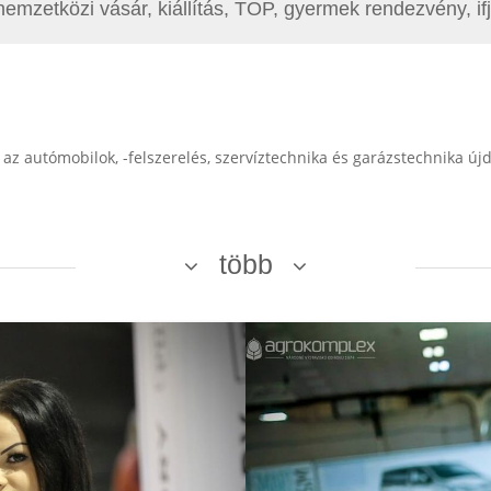
nemzetközi vásár, kiállítás, TOP, gyermek rendezvény, i
z autómobilok, -felszerelés, szervíztechnika és garázstechnika ú
több