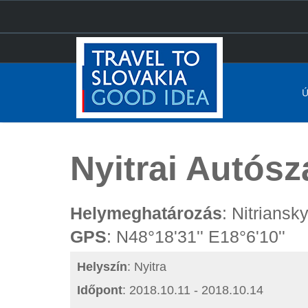
Ú
Főoldal
Nyitrai Autószalon- Autoshow
Nyitrai Autós
Helymeghatározás
: Nitriansky
GPS
: N48°18'31'' E18°6'10''
Helyszín
: Nyitra
Időpont
: 2018.10.11 - 2018.10.14