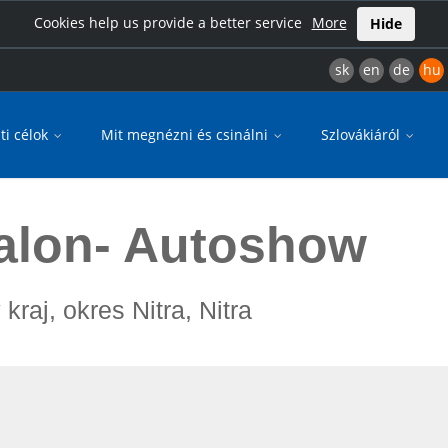
Cookies help us provide a better service
More
Hide
sk
en
de
hu
ti célok
Mit megnézni és csinálni
Szlovákiáról
zalon- Autoshow
 kraj, okres Nitra, Nitra