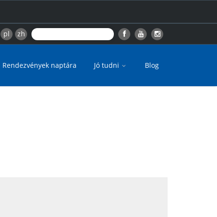
pl
zh
Rendezvények naptára
Jó tudni
Blog