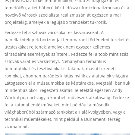
és pravoszláv fa kis templomokon, zsidó zsinagógákon és
temetőkön, a két háború közti időszak funkcionalizmusán és a
növekvő városok szocialista realizmusán át egészen a mai
projektekig, amelyek a legújabb trendeket tükrözik.
Fedezze fel a szlovák városokat és kisvárosokat. A
panellakótelepek horizontjai fennmaradt történelmi tereket és
utcácskákat rejtenek, amelyek nem egyszer kellemes
társadalmi események színterei. Fedezze fel a több mint száz
szlovák várat és várkastélyt. Néhányban tematikus
bemutatókat és fesztiválokat is találnak, másutt eredeti
romokat, ahonnan parádés kilátás nyílik az alattvalók világára.
Látogasson el a múzeumokba és képtárakba. Megtalál bennük
mindent az ókori régészeti ásatási leletektől egészen Andy
Warhol pop-art vagy a korabeli művészek alkotásaiig. Fedezze
fel a katonai emlékműveket, mint például a második
világháborúból származó tankokat a Halál-völgyében, vagy a
technikai műemlékeket, mint például a Dunamenti térség
vízimalmait.