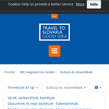
Cookies help us provide a better service
More
Hide
Főoldal
Mit megnézni és csinálni
Kultúra és műemlékek
Természet és táj
Kultúra és műemlékek
Várak, várkastélyok, kastélyok
Skanzenek és népi építészet
Fatemplomok