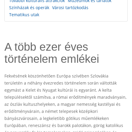
További kulturális attrakciók
Múzeumok és tárlatok
Színházak és operák
Városi tartózkodás
Tematikus utak
A több ezer éves
történelem emlékei
Fekvésének köszönhetően Európa szívében Szlovákia
területén a néhány évezredes történelem során váltották
egymást a Kelet és Nyugat kultúrái is egyaránt. A kelta
településektől számítva, a római erődítmények maradványain,
az ószláv kultuszhelyeken, a magyar nemesség kastélyai és
erődítményvárain, a német telepesek középkori
bányászvárosain, a legkeletibb gótikus műemlékeken
Európában, reneszánsz és barokk palotákon, görög katolikus