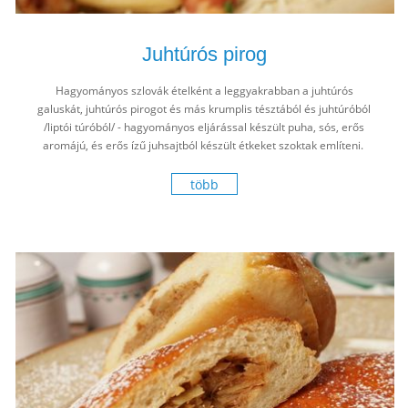
Juhtúrós pirog
Hagyományos szlovák ételként a leggyakrabban a juhtúrós
galuskát, juhtúrós pirogot és más krumplis tésztából és juhtúróból
/liptói túróból/ - hagyományos eljárással készült puha, sós, erős
aromájú, és erős ízű juhsajtból készült étkeket szoktak említeni.
több