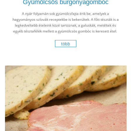
Gyümölcsös burgonyagombóc
A nyár folyamán sok gyümölcsfajta érik be, amelyek a
hagyományos szlovák receptekbe is bekerültek. A főtt tészták is a
legkedveltebb ételeink közé tartoznak, a galuskák, metéltek és
egyéb tésztafélék mellett a gyümölcsös gombóc is keresett étel.
több