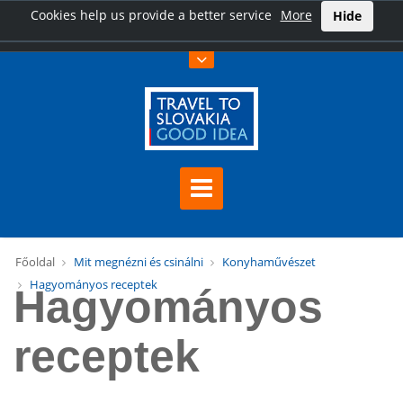
Cookies help us provide a better service
More
Hide
Főoldal
Mit megnézni és csinálni
Konyhaművészet
Hagyományos receptek
Hagyományos
receptek