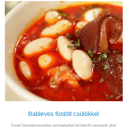
Bableves füstölt csülökkel
Észak-Szlovákia konyhája zord éghajlatú területről származik, ahol