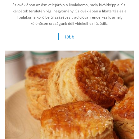
Szlovákiában az ősz velejárója a libalakoma, mely kiváltképp a Kis-
kárpátok területén régi hagyomány. Szlovákiában a libatartás és a
libalakoma körülbelül százéves tradícióval rendelkezik, amely
különösen országunk déli vidékeihez fűződik.
több