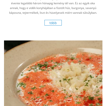
évente legalább három hónapig kemény tél van. Ez az egyik oka
annak, hogy e vidék konyhájában a füstölt hús, burgonya, savanyú
káposzta, tejtermékek, liszt és hüvelyesek miért vannak túlsúlyban.
Területünkön a hüvelyesek a legrégebbi kultúrnövények közé
tartoznak.
több