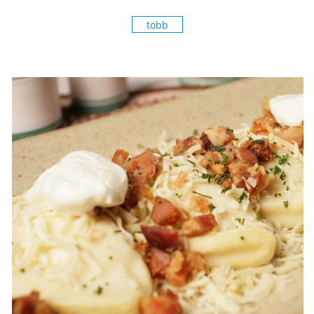
legízletesebb.
több