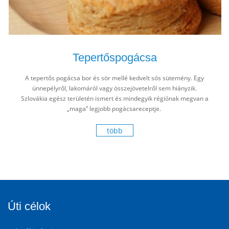
Tepertőspogácsa
A tepertős pogácsa bor és sör mellé kedvelt sós sütemény. Egy
ünnepélyről, lakomáról vagy összejövetelről sem hiányzik.
Szlovákia egész területén ismert és mindegyik régiónak megvan a
„maga” legjobb pogácsareceptje.
több
Úti célok