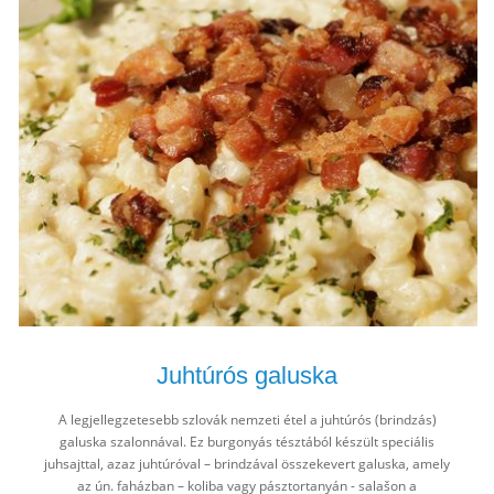
Juhtúrós galuska
A legjellegzetesebb szlovák nemzeti étel a juhtúrós (brindzás)
galuska szalonnával. Ez burgonyás tésztából készült speciális
juhsajttal, azaz juhtúróval – brindzával összekevert galuska, amely
az ún. faházban – koliba vagy pásztortanyán - salašon a