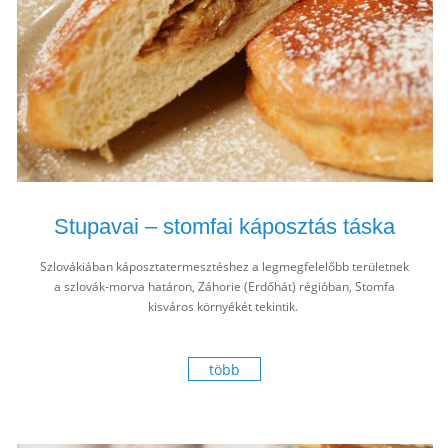
Stupavai – stomfai káposztás táska
Szlovákiában káposztatermesztéshez a legmegfelelőbb területnek
a szlovák-morva határon, Záhorie (Erdőhát) régióban, Stomfa
kisváros környékét tekintik.
több