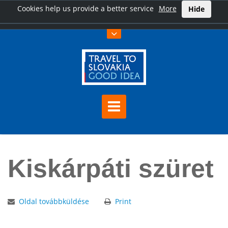
Cookies help us provide a better service
More
Hide
Főoldal
Kiskárpáti szüret
Kiskárpáti szüret
Oldal továbbküldése
Print