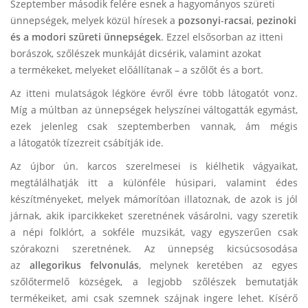
Szeptember második felére esnek a hagyományos szüreti
ünnepségek, melyek közül híresek a
pozsonyi
-
racsai
,
pezinoki
és a modori
szüreti ünnepségek
. Ezzel elsősorban az itteni
borászok, szőlészek munkáját dicsérik, valamint azokat
a termékeket, melyeket előállítanak – a szőlőt és a bort.
Az itteni mulatságok légköre évről évre több látogatót vonz.
Míg a múltban az ünnepségek helyszínei váltogatták egymást,
ezek jelenleg csak szeptemberben vannak, ám mégis
a látogatók tízezreit csábítják ide.
Az újbor ún. karcos szerelmesei is kiélhetik vágyaikat,
megtálálhatják itt a különféle húsipari, valamint édes
készítményeket, melyek mámorítóan illatoznak, de azok is jól
járnak, akik iparcikkeket szeretnének vásárolni, vagy szeretik
a népi folklórt, a sokféle muzsikát, vagy egyszerűen csak
szórakozni szeretnének. Az ünnepség kicsúcsosodása
az
allegorikus felvonulás
, melynek keretében az egyes
szőlőtermelő községek, a legjobb szőlészek bemutatják
termékeiket, ami csak szemnek szájnak ingere lehet. Kísérő