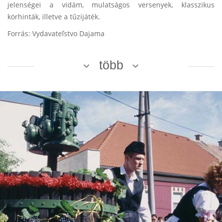
jelenségei a vidám, mulatságos versenyek, klasszikus
körhinták, illetve a tűzijáték.
Forrás: Vydavateľstvo Dajama
több