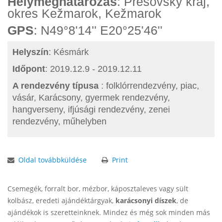
Helymeghatározás
: Prešovský kraj,
okres Kežmarok, Kežmarok
GPS
: N49°8'14'' E20°25'46''
Helyszín
: Késmárk
Időpont
: 2019.12.9 - 2019.12.11
A rendezvény típusa
: folklórrendezvény, piac,
vásár, Karácsony, gyermek rendezvény,
hangverseny, ifjúsági rendezvény, zenei
rendezvény, műhelyben
Oldal továbbküldése
Print
Csemegék, forralt bor, mézbor, káposztaleves vagy sült
kolbász, eredeti ajándéktárgyak,
karácsonyi díszek
, de
ajándékok is szeretteinknek. Mindez és még sok minden más