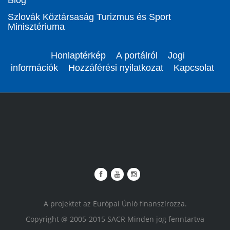
Blog
Szlovák Köztársaság Turizmus és Sport
Minisztériuma
Honlaptérkép
A portálról
Jogi
információk
Hozzáférési nyilatkozat
Kapcsolat
A projektet az Európai Únió finanszírozza.
Copyright @ 2005-2015 SACR Minden jog fenntartva