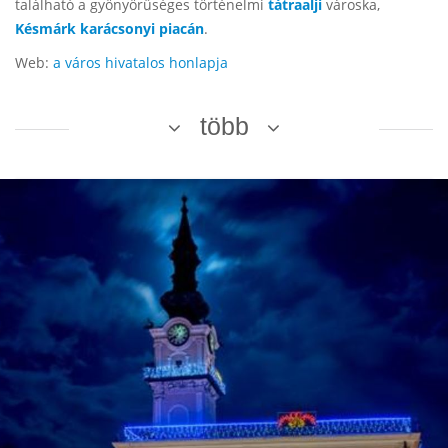
található a gyönyörűséges történelmi
tátraalji
városka,
Késmárk
karácsonyi piacán
.
Web:
a város hivatalos honlapja
több