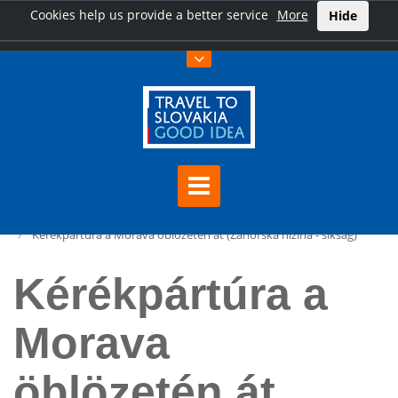
Cookies help us provide a better service
More
Hide
Főoldal
Kérékpártúra a Morava öblözetén át (Záhorská nížina - síkság)
Kérékpártúra a
Morava
öblözetén át