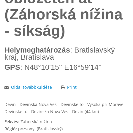
(Záhorská nížina
- síkság)
Helymeghatározás
: Bratislavský
kraj, Bratislava
GPS
: N48°10'15'' E16°59'14''
Oldal továbbküldése
Print
Devín - Devínska Nová Ves - Devínske tó - Vysoká pri Morave -
Devínske tó - Devínska Nová Ves - Devín (44 km)
Fekvés:
Záhorská nížina
Régió:
pozsonyi (Bratislavský)