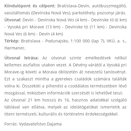
Kiindulópont és célpont:
Bratislava-Devín, autóbuszmegálló,
vasútállomás (Devínska Nová Ves), parkolóhely, pozsonyi járás.
Útvonal:
Devín - Devínska Nová Ves (4 km) - Devínske tó (6 km)
- Vysoká pri Morave (13 km) - Devínske tó (11 km) - Devínska
Nová Ves (6 km) - Devín (4 km)
Térkép:
Bratislava - Podunajsko, 1:100 000 (lap 7), VKÚ, a. s.,
Harmanec.
Útvonal leírása:
Az
útvonal szinte emelkedések nélkül
kellemes aszfaltos utakon vezet. A Dévény várától a Vysoká pri
Morave-ig követi a Morava öblözetén át nevezetű tanösvényt.
Ezt a szakaszt mintha a gyerekes családok számára találták
volna ki. Összeköti a pihenést a csodálatos természetben lévő
mozgással, miközben információk szerzését is lehetővé teszi.
Az útvonal 21 km hosszú és 16, hasznos adatokkal szolgáló
táblával van ellátva, melyek az idelátógatókat ismertetik az
itteni természeti, kulturális és történelmi érdekességekkel.
Forrás: Vydavateľstvo Dajama