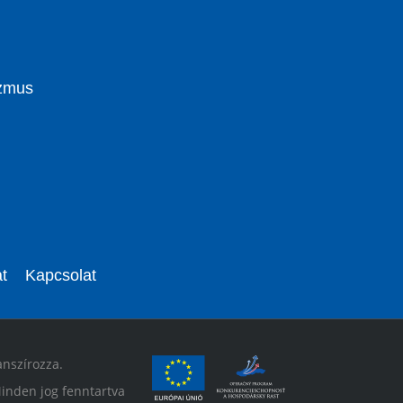
izmus
t
Kapcsolat
anszírozza.
inden jog fenntartva