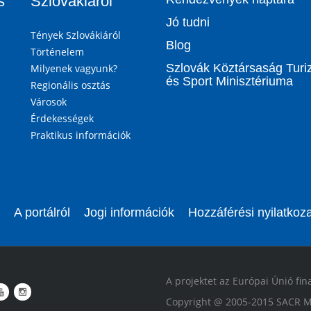
s
Szlovákiáról
Jó tudni
Tények Szlovákiáról
Blog
Történelem
Szlovák Köztársaság Tur
Milyenek vagyunk?
és Sport Minisztériuma
Regionális osztás
Városok
Érdekességek
Praktikus információk
A portálról
Jogi információk
Hozzáférési nyilatkoza
A projektet az Európai Únió fin
Copyright @ 2005-2015 SACR M