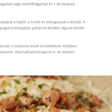
ldhagymát vagy metélőhagymát és 1 ek savanyú
djuk a tojást, a lisztet és kidolgozzuk a tésztát. A
gságúra elnyújtjuk, pohárral köröket vágunk belőle.
yezzük, a szalonna kisült zsiradékával, melyben
szalonnát. Használhatunk kaprot is. Az ételhez