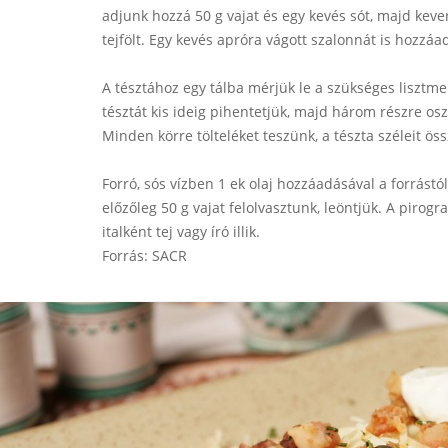
adjunk hozzá 50 g vajat és egy kevés sót, majd kev
tejfölt. Egy kevés apróra vágott szalonnát is hozzáa
A tésztához egy tálba mérjük le a szükséges lisztmen
tésztát kis ideig pihentetjük, majd három részre os
Minden körre tölteléket teszünk, a tészta széleit ös
Forró, sós vízben 1 ek olaj hozzáadásával a forrástó
előzőleg 50 g vajat felolvasztunk, leöntjük. A pirog
italként tej vagy író illik.
Forrás: SACR