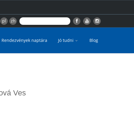
pl
zh
Rendezvények naptára
Jó tudni
Blog
Nová Ves