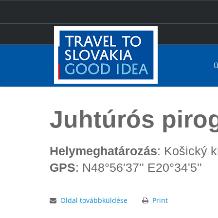
Ú
Főoldal
Juhtúrós pirog
Juhtúrós piro
Helymeghatározás
: Košický 
GPS
: N48°56'37'' E20°34'5''
Oldal továbbküldése
Print