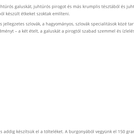
túrós galuskát, juhtúrós pirogot és más krumplis tésztából és juht
ból készült étkeket szoktak említeni.
 jellegzetes szlovák, a hagyományos, szlovák specialitások közé tar
dményt – a két ételt, a galuskát a pirogtól szabad szemmel és ízlel
 addig készítsük el a tölteléket. A burgonyából vegyünk el 150 gra