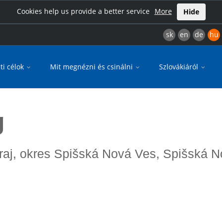
Cookies help us provide a better service
More
Hide
sk
en
de
hu
ti célok
Mit megnézni és csinálni
Szlovákiáról
g
kraj, okres Spišská Nová Ves, Spišská 