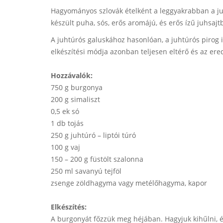
Hagyományos szlovák ételként a leggyakrabban a juh
készült puha, sós, erős aromájú, és erős ízű juhsajt
A juhtúrós galuskához hasonlóan, a juhtúrós pirog is
elkészítési módja azonban teljesen eltérő és az ere
Hozzávalók:
750 g burgonya
200 g simaliszt
0,5 ek só
1 db tojás
250 g juhtúró – liptói túró
100 g vaj
150 – 200 g füstölt szalonna
250 ml savanyú tejföl
zsenge zöldhagyma vagy metélőhagyma, kapor
Elkészítés:
A burgonyát főzzük meg héjában. Hagyjuk kihűlni, és