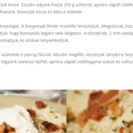
erjük össze. Ezután adjunk hozzá 250 g juhtúrót, apróra vágott zö
dhatunk. Keverjük össze és kész a töltelék.
nyiséget. A burgonyát finom reszelőn lereszeljük. Megsózzuk, hozzáa
ztjuk, hogy könnyebb legyen vele dolgozni. A tésztát kb. 2 mm vasta
szehajtjuk, és villával lenyomkodjuk.
l számított 6 percig főzzük. Miután megfőtt, leszűrjük, tányérra hel
ra tegyünk savanyú tejfölt, apróra vágott zöldhagyma szárat és sült