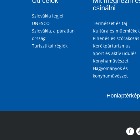
Úti célok
Mit megnézni é
csinálni
Szlovákia legjei
UNESCO
Természet és táj
Szlovákia, a páratlan
Kultúra és műemlékek
ország
Pihenés és szórakozás
Turisztikai régiók
Kerékpárturizmus
Sport és aktív üdülés
Konyhaművészet
Hagyományok és
konyhaművészet
Honlaptérkép