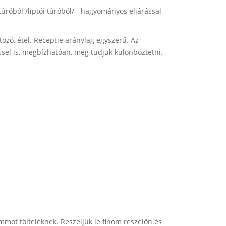
úróból /liptói túróból/ - hagyományos eljárással
tozó, étel. Receptje aránylag egyszerű. Az
éssel is, megbízhatóan, meg tudjuk különböztetni.
mmot tölteléknek. Reszeljük le finom reszelőn és