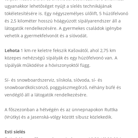
ugyanakkor lehetőséget nyújt a síelés technikájának
tökéletesítésére is. Egy négyszemélyes ülőlift, 5 húzófelvonó
és 2,5 kilométer hosszú hóágyúzott sípályarendszer áll a
látogatók rendelkezésére. A gyermekes családok igénybe
vehetik a gyermekfelvonót és a síóvodát.
Lehota
1 km-re keletre fekszik Kašovától, ahol 2,75 km
közepes nehézségű sípályák és egy húzófelvonó van. A
sípályák működése a hóviszonyoktól függ.
Sí- és snowboardszerviz, síiskola, síóvoda, sí- és
snowboardkölcsönző, poggyászmegőrző, néhány büfé és
vendéglő áll a látogatók rendelkezésére.
A főszezonban a hétvégén és az ünnepnapokon Ruttka
(Vrútky) és a Jasenská-völgy között síbusz közlekedik.
Esti síelés