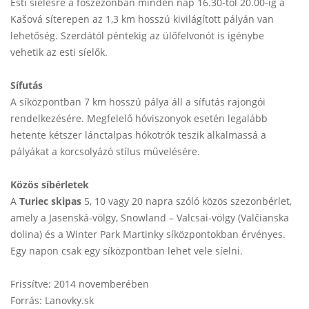
Esti síelésre a főszezonban minden nap 16.30-tól 20.00-ig a
Kašová síterepen az 1,3 km hosszú kivilágított pályán van
lehetőség. Szerdától péntekig az ülőfelvonót is igénybe
vehetik az esti síelők.
Sífutás
A síközpontban 7 km hosszú pálya áll a sífutás rajongói
rendelkezésére. Megfelelő hóviszonyok esetén legalább
hetente kétszer lánctalpas hókotrók teszik alkalmassá a
pályákat a korcsolyázó stílus művelésére.
Közös síbérletek
A
Turiec skipas
5, 10 vagy 20 napra szóló közös szezonbérlet,
amely a Jasenská-völgy, Snowland – Valcsai-völgy (Valčianska
dolina) és a Winter Park Martinky síközpontokban érvényes.
Egy napon csak egy síközpontban lehet vele síelni.
Frissítve: 2014 novemberében
Forrás: Lanovky.sk