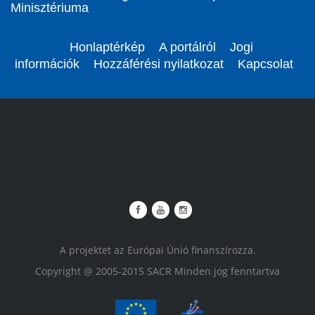
Minisztériuma
Honlaptérkép
A portálról
Jogi
információk
Hozzáférési nyilatkozat
Kapcsolat
A projektet az Európai Únió finanszírozza.
Copyright @ 2005-2015 SACR Minden jog fenntartva