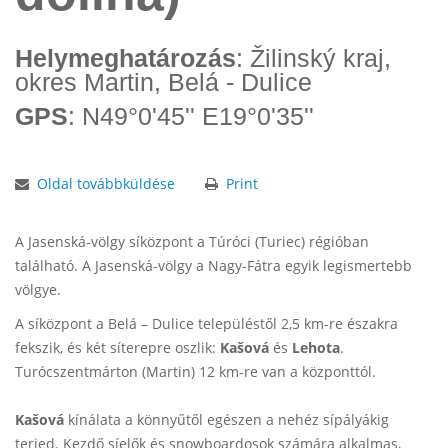
Helymeghatározás
: Žilinský kraj,
okres Martin, Belá - Dulice
GPS
: N49°0'45'' E19°0'35''
Oldal továbbküldése
Print
A Jasenská-völgy síközpont a Túróci (Turiec) régióban
található. A Jasenská-völgy a Nagy-Fátra egyik legismertebb
völgye.
A síközpont a Belá – Dulice településtől 2,5 km-re északra
fekszik, és két síterepre oszlik:
Kašová
és
Lehota
.
Turócszentmárton (Martin) 12 km-re van a központtól.
Kašová
kínálata a könnyűtől egészen a nehéz sípályákig
terjed. Kezdő síelők és snowboardosok számára alkalmas,