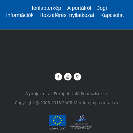
Honlaptérkép
A portálról
Jogi
információk
Hozzáférési nyilatkozat
Kapcsolat
A projektet az Európai Únió finanszírozza.
Copyright @ 2005-2015 SACR Minden jog fenntartva