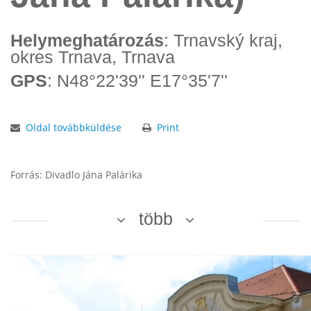
Helymeghatározás
: Trnavský kraj,
okres Trnava, Trnava
GPS
: N48°22'39'' E17°35'7''
Oldal továbbküldése
Print
Forrás: Divadlo Jána Palárika
több