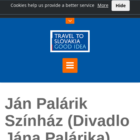
Cookies help us provide a better service
More
Hide
Főoldal
Ján Palárik Színház (Divadlo Jána Palárika)
Ján Palárik
Színház (Divadlo
Jána Palárika)