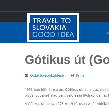
Ú
Főoldal
Gótikus út (Gotická cesta)
Gótikus út (Go
Oldal továbbküldése
Print
1996-ban jött létre a ún.
Gótikus út
, amely az első 
országot végighalad
Lengyelország
(Poľsko) déli és
A Gótikus út hossza 276 km, 9 városon és 24 vidéki k