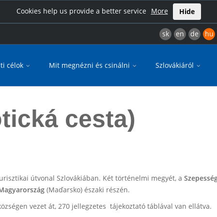
Cookies help us provide a better service
More
Hide
sk
en
de
hu
ti célok
Mit megnézni és csinálni
Szlovákiáról
tická cesta)
turisztikai útvonal Szlovákiában. Két történelmi megyét, a
Szepessé
Magyarország
(Maďarsko) északi részén.
özségen vezet át, 270 jellegzetes tájekoztató táblával van ellátva.