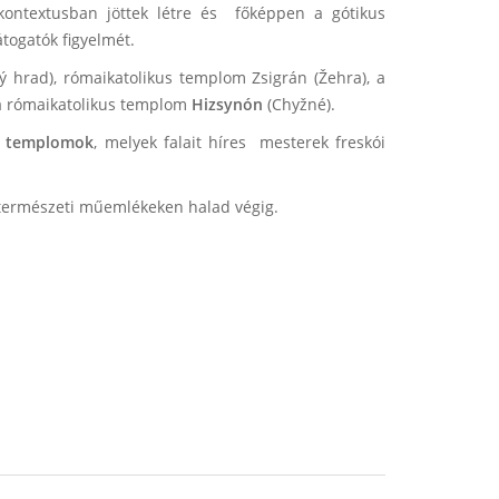
 kontextusban jöttek létre és főképpen a gótikus
látogatók figyelmét.
ý hrad), rómaikatolikus templom Zsigrán (Žehra), a
 a rómaikatolikus templom
Hizsynón
(Chyžné).
is templomok
, melyek falait híres mesterek freskói
 természeti műemlékeken halad végig.