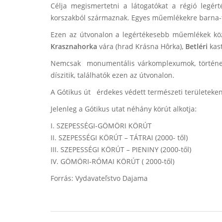
Célja megismertetni a látogatókat a régió legér
korszakból származnak. Egyes műemlékekre barna-f
Ezen az útvonalon a legértékesebb műemlékek kö
Krasznahorka
vára (hrad Krásna Hôrka),
Betléri
kast
Nemcsak monumentális várkomplexumok, történelm
díszitik, találhatók ezen az útvonalon.
A Gótikus út érdekes védett természeti területeke
Jelenleg a Gótikus utat néhány körút alkotja:
I. SZEPESSÉGI-GÖMÖRI KÖRÚT
II. SZEPESSÉGI KÖRÚT – TÁTRAI (2000- től)
III. SZEPESSÉGI KÖRÚT – PIENINY (2000-től)
IV. GÖMÖRI-RÓMAI KÖRÚT ( 2000-től)
Forrás: Vydavateľstvo Dajama