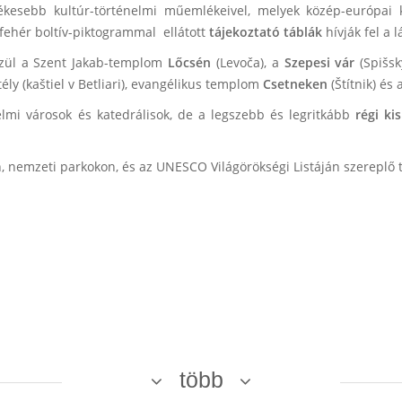
tékesebb kultúr-történelmi műemlékeivel, melyek közép-európai
ehér boltív-piktogrammal ellátott
tájekoztató táblák
hívják fel a 
zül a Szent Jakab-templom
Lőcsén
(Levoča), a
Szepesi vár
(Spišsk
ély (kaštiel v Betliari), evangélikus templom
Csetneken
(Štítnik) és
i városok és katedrálisok, de a legszebb és legritkább
régi k
n, nemzeti parkokon, és az UNESCO Világörökségi Listáján szereplő
több