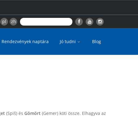
pl
zh
Rendezvények naptára
Jó tudni
Blog
get
(Spiš) és
Gömört
(Gemer) köti össze. Elhagyva az