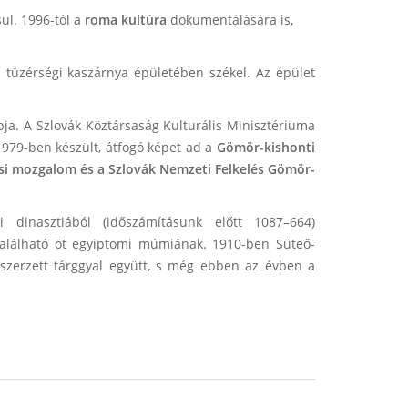
ul. 1996-tól a
roma kultúra
dokumentálására is,
 tüzérségi kaszárnya épületében székel. Az épület
ja. A Szlovák Köztársaság Kulturális Minisztériuma
 1979-ben készült, átfogó képet ad a
Gömör-kishonti
lási mozgalom és a Szlovák Nemzeti Felkelés Gömör-
dinasztiából (időszámításunk előtt 1087–664)
található öt egyiptomi múmiának. 1910-ben Süteő-
 szerzett tárggyal együtt, s még ebben az évben a