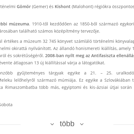
rténelmi
Gömör
(Gemer) és
Kishont
(Malohont) régiókra összpontos
gebbi múzeuma
. 1910-től kezdődően az 1850-ből származó egykori
városában található számos középítmény tervezője.
ül értékes a múzeum 32 745 könyvet számláló történelmi könyvalap
elmi okirattá nyilvánított. Az állandó honismereti kiállítás, amely
ról és sokrétűségéről.
2008-ban nyílt meg az Antifasiszta ellenál
nte átlagosan 13 új kiállítással várja a látogatókat.
zóbb gyűjteményes tárgyak egyike a 21. – 25. uralkodói 
Meleku lelőhelyről származó múmiája. Ez egyike a Szlovákiában 
zta Rimaszombatba több más, egyiptomi és kis-ázsiai útjai során
Sobota
több