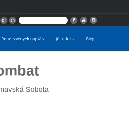
pl
zh
Rendezvények naptára
Jó tudni
Blog
ombat
Rimavská Sobota