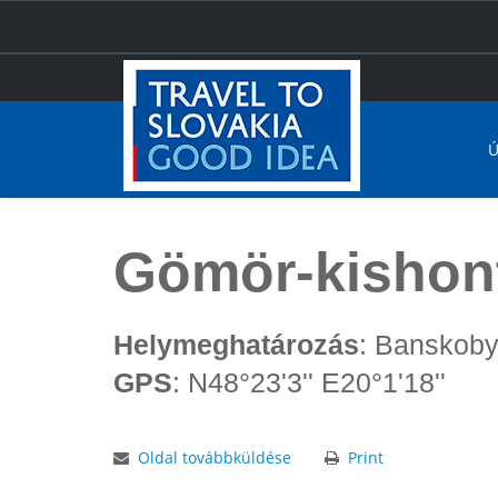
Ú
Főoldal
Gömör-kishonti Múzeum Rimaszombat
Gömör-kishon
Helymeghatározás
: Banskoby
GPS
: N48°23'3'' E20°1'18''
Oldal továbbküldése
Print