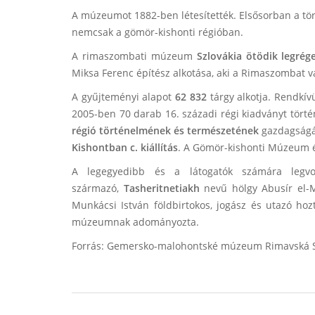
A múzeumot 1882-ben létesítették. Elsősorban a tö
nemcsak a gömör-kishonti régióban.
A rimaszombati múzeum
Szlovákia ötödik legré
Miksa Ferenc építész alkotása, aki a Rimaszombat 
A gyűjteményi alapot
62 832
tárgy alkotja. Rendkív
2005-ben 70 darab 16. századi régi kiadványt történ
régió történelmének és természetének
gazdagságá
Kishontban c. kiállítás
. A Gömör-kishonti Múzeum éve
A legegyedibb és a látogatók számára legvon
származó,
Tasheritnetiakh
nevű hölgy Abusír el-
Munkácsi István földbirtokos, jogász és utazó ho
múzeumnak adományozta.
Forrás: Gemersko-malohontské múzeum Rimavská 