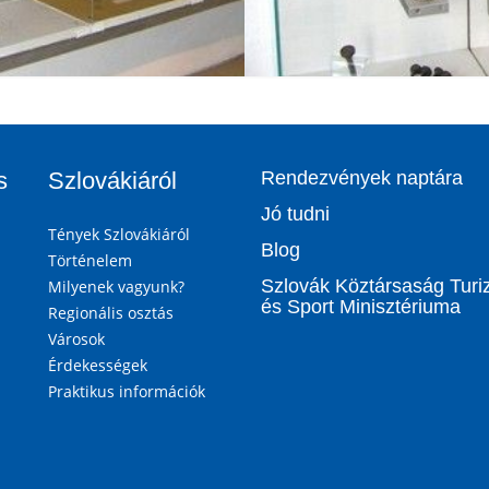
s
Szlovákiáról
Rendezvények naptára
Jó tudni
Tények Szlovákiáról
Blog
Történelem
Szlovák Köztársaság Tur
Milyenek vagyunk?
és Sport Minisztériuma
Regionális osztás
Városok
Érdekességek
Praktikus információk