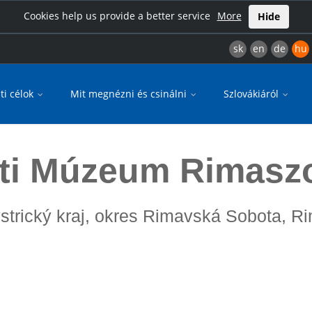
Cookies help us provide a better service
More
Hide
sk
en
de
hu
ti célok
Mit megnézni és csinálni
Szlovákiáról
ti Múzeum Rimasz
strický kraj, okres Rimavská Sobota, 