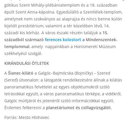
gótikus Szent Mihály-plébániatemplom és a 18. században
épült Szent Anna-kápolna. Egyedülálló a Szentlélek-templom,
amelynek nem szokványos az alaprajza és nincs benne külön
kijelölt presbitérium, valamint a tér közelében lévő, 14.
századi kis kórház. A város északi részén találjuk a
15.
századból származó
ferences kolostort
a Mindenszentek-
templommal
, amely napjainkban a Honismereti Múzeum
székhelyéül szolgál.
KIRÁNDULÁSI ÖTLETEK
A
Šianec-kilátó
a Galgóc–Bajmócska (Bojničky) – Szered
(Sereď) útvonalon: a látogatók rendelkezésére állnak a kilátás
panoramatikus felvételei az egyes objektumokról szóló
leírásokkal együtt, a város panoramatikus térképe, a vidékről,
Galgóc múltjáról és jelenéről szóló információkkal együtt.
Érdemes felkeresni a
planetáriumot és csillagvizsgálót
.
Forrás: Mesto Hlohovec