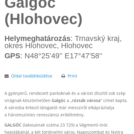
Galgóc
(Hlohovec)
Helymeghatározás
: Trnavský kraj,
okres Hlohovec, Hlohovec
GPS
: N48°25'49'' E17°47'58''
Oldal továbbküldése
Print
A gyönyörű, rendezett parkoknak és a várost díszítő sok szép
virágnak köszönhetően
Galgóc
a „
rózsák városa
“ címet kapta.
A városba érkező látogatót már messziről elkápráztatja
a háromszintes reneszánsz erődítmény.
GALGÓC
(lakosainak száma 23 729) a Vágmenti-Inóc
hegylábánál, a két történelmi város, Nagyszombat és Nyitra