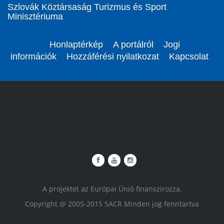
Szlovák Köztársaság Turizmus és Sport
Minisztériuma
Honlaptérkép
A portálról
Jogi
információk
Hozzáférési nyilatkozat
Kapcsolat
A projektet az Európai Únió finanszírozza.
Copyright @ 2005-2015 SACR Minden jog fenntartva