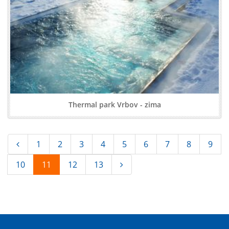
Thermal park Vrbov - zima
1
2
3
4
5
6
7
8
9
10
11
12
13