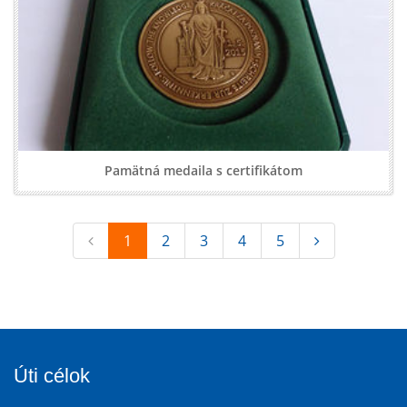
Pamätná medaila s certifikátom
1
2
3
4
5
Úti célok