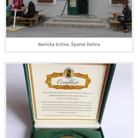
Banícka krčma, Špania Dolina