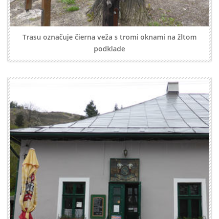
Trasu označuje čierna veža s tromi oknami na žltom
podklade