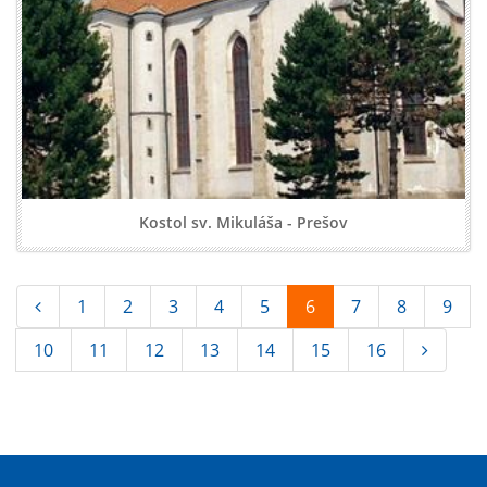
Kostol sv. Mikuláša - Prešov
1
2
3
4
5
6
7
8
9
10
11
12
13
14
15
16