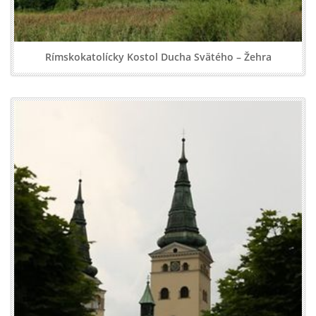
Rímskokatolícky Kostol Ducha Svätého – Žehra