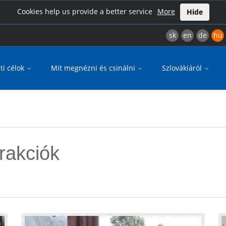
Cookies help us provide a better service
More
Hide
sk
en
de
hu
ti célok
Mit megnézni és csinálni
Szlovákiáról
trakciók