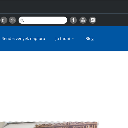
pl
zh
Rendezvények naptára
Jó tudni
Blog