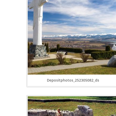
Depositphotos_252305082_ds