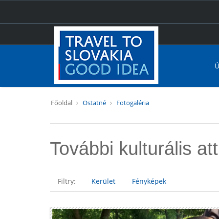
Ú
Főoldal
Ostatné
Fotogaléria
További kulturális at
Filtry:
Kerület
Fényképek