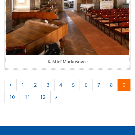
Kaštieľ Markušovce
1
2
3
4
5
6
7
8
9
10
11
12