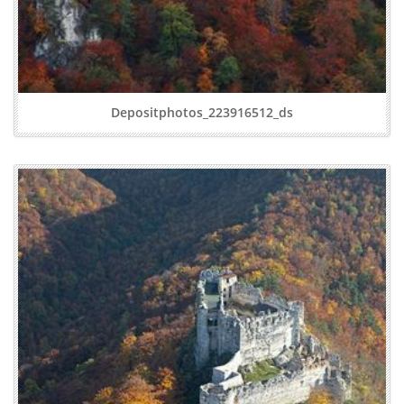
Depositphotos_223916512_ds