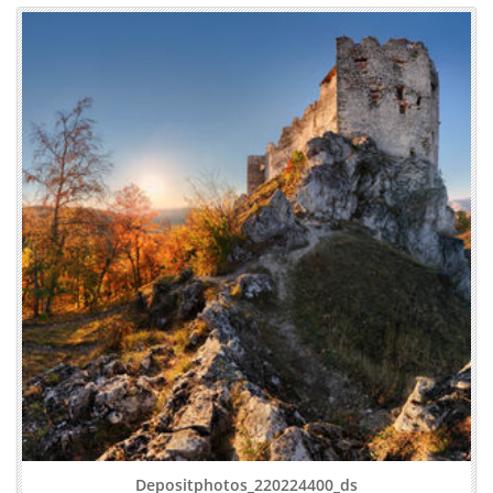
Depositphotos_220224400_ds