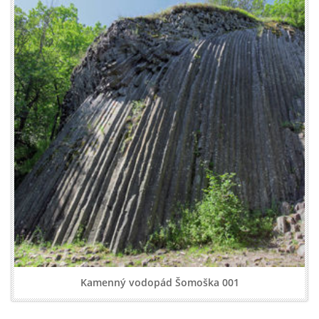
Kamenný vodopád Šomoška 001