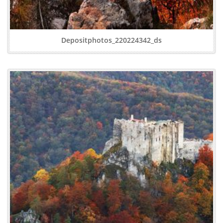
Depositphotos_220224342_ds