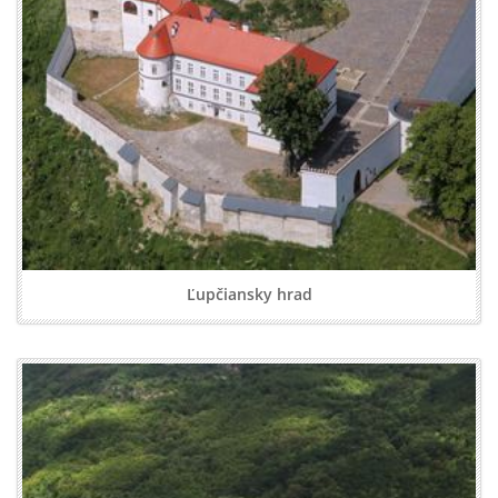
Ľupčiansky hrad