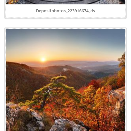
Depositphotos_223916674_ds