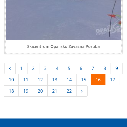
Skicentrum Opalisko Závažná Poruba
1
2
3
4
5
6
7
8
9
10
11
12
13
14
15
16
17
18
19
20
21
22