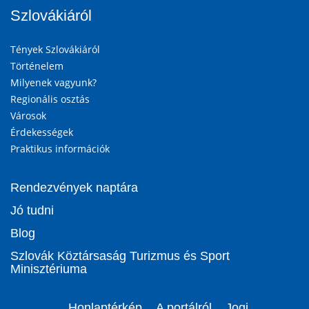
Szlovákiáról
Tények Szlovákiáról
Történelem
Milyenek vagyunk?
Regionális osztás
Városok
Érdekességek
Praktikus információk
Rendezvények naptára
Jó tudni
Blog
Szlovák Köztársaság Turizmus és Sport
Minisztériuma
Honlaptérkép
A portálról
Jogi