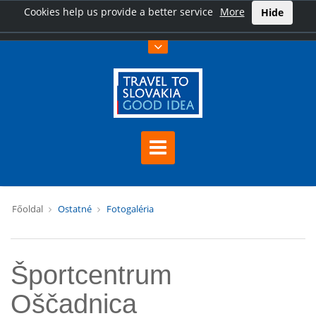
Cookies help us provide a better service
More
Hide
Főoldal
Ostatné
Fotogaléria
Športcentrum
Oščadnica