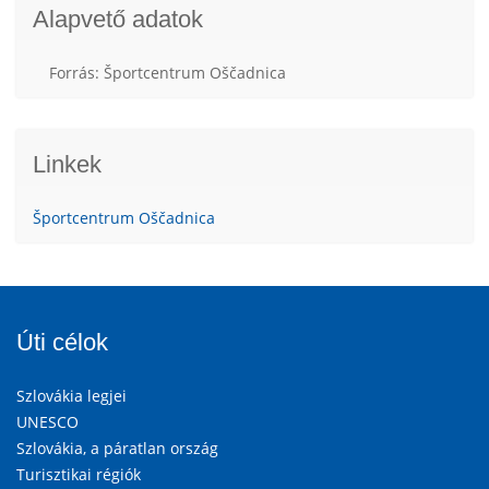
Alapvető adatok
Forrás: Športcentrum Oščadnica
Linkek
Športcentrum Oščadnica
Úti célok
Szlovákia legjei
UNESCO
Szlovákia, a páratlan ország
Turisztikai régiók