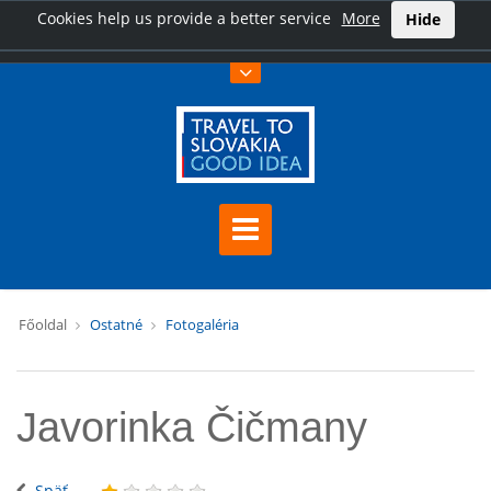
Cookies help us provide a better service
More
Hide
Főoldal
Ostatné
Fotogaléria
Javorinka Čičmany
Späť