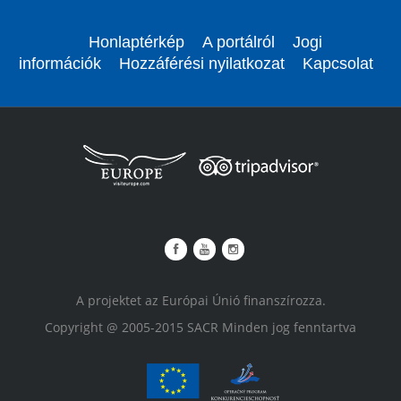
Honlaptérkép
A portálról
Jogi
információk
Hozzáférési nyilatkozat
Kapcsolat
A projektet az Európai Únió finanszírozza.
Copyright @ 2005-2015 SACR Minden jog fenntartva