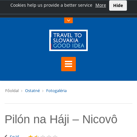
Cookies help us provide a better service
More
Hide
Főoldal
Ostatné
Fotogaléria
Pilón na Háji – Nicovô
Späť