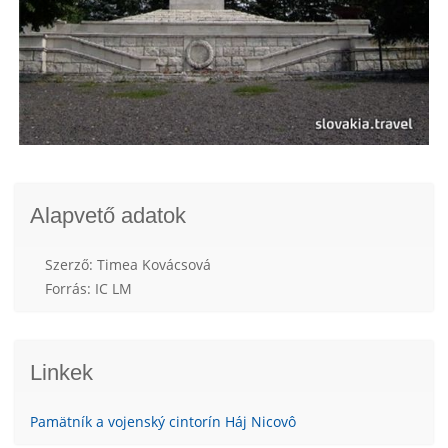
Alapvető adatok
Szerző: Timea Kovácsová
Forrás: IC LM
Linkek
Pamätník a vojenský cintorín Háj Nicovô