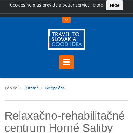
Cookies help us provide a better service
More
Hide
Főoldal
Ostatné
Fotogaléria
Relaxačno-rehabilitačné
centrum Horné Saliby