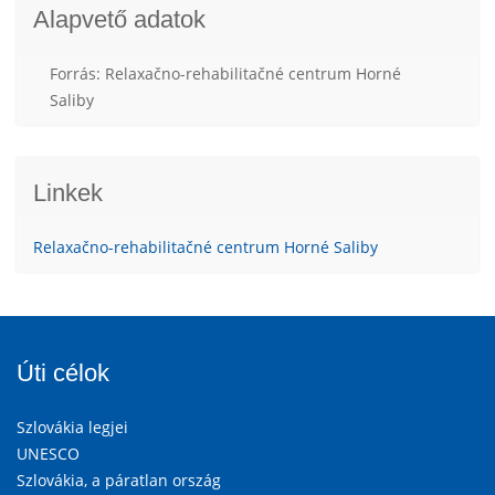
Alapvető adatok
Forrás: Relaxačno-rehabilitačné centrum Horné
Saliby
Linkek
Relaxačno-rehabilitačné centrum Horné Saliby
Úti célok
Szlovákia legjei
UNESCO
Szlovákia, a páratlan ország