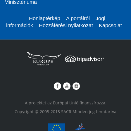
Minisztériuma
Honlaptérkép
A portálról
Jogi
információk
Hozzáférési nyilatkozat
Kapcsolat
A projektet az Európai Únió finanszírozza.
Copyright @ 2005-2015 SACR Minden jog fenntartva