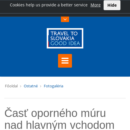
Cookies help us provide a better service
More
Hide
Főoldal
Ostatné
Fotogaléria
Časť oporného múru
nad hlavným vchodom