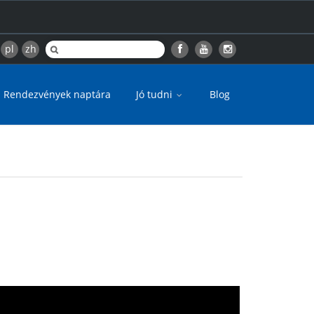
pl
zh
Rendezvények naptára
Jó tudni
Blog