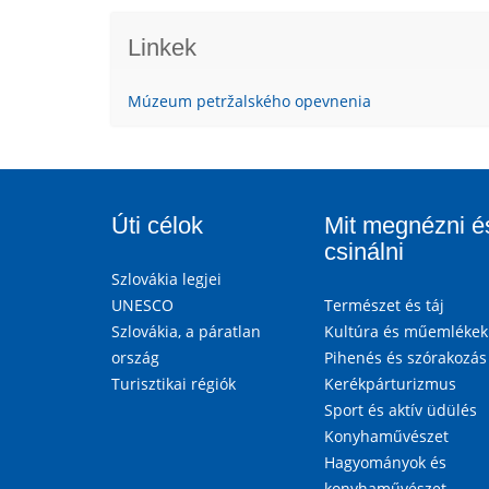
Linkek
Múzeum petržalského opevnenia
Úti célok
Mit megnézni é
csinálni
Szlovákia legjei
UNESCO
Természet és táj
Szlovákia, a páratlan
Kultúra és műemlékek
ország
Pihenés és szórakozás
Turisztikai régiók
Kerékpárturizmus
Sport és aktív üdülés
Konyhaművészet
Hagyományok és
konyhaművészet