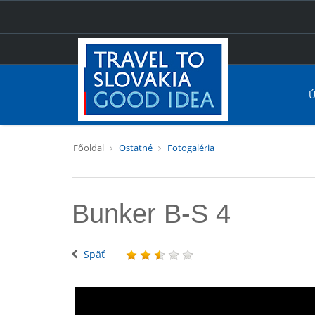
Ú
Főoldal
Ostatné
Fotogaléria
Bunker B-S 4
Späť