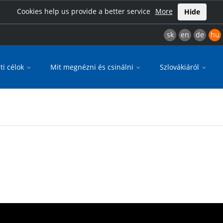
Cookies help us provide a better service
More
Hide
sk
en
de
hu
ti célok
Mit megnézni és csinálni
Szlovákiáról