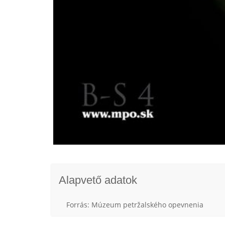
Alapvető adatok
Forrás: Múzeum petržalského opevnenia