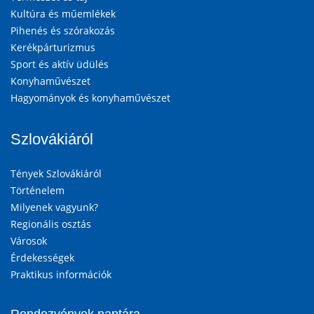
Kultúra és műemlékek
Pihenés és szórakozás
Kerékpárturizmus
Sport és aktív üdülés
Konyhaművészet
Hagyományok és konyhaművészet
Szlovákiáról
Tények Szlovákiáról
Történelem
Milyenek vagyunk?
Regionális osztás
Városok
Érdekességek
Praktikus információk
Rendezvények naptára