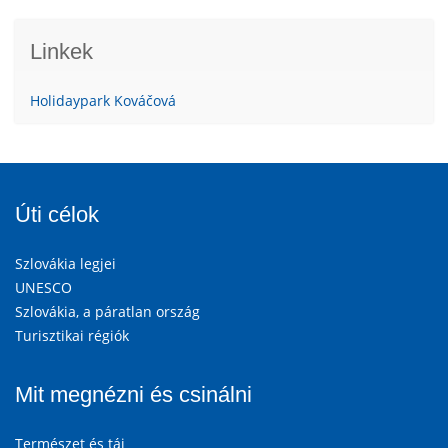
Linkek
Holidaypark Kováčová
Úti célok
Szlovákia legjei
UNESCO
Szlovákia, a páratlan ország
Turisztikai régiók
Mit megnézni és csinálni
Természet és táj