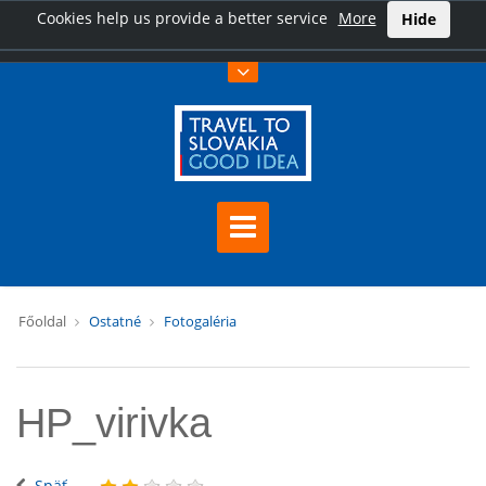
Cookies help us provide a better service
More
Hide
Főoldal
Ostatné
Fotogaléria
HP_virivka
Späť