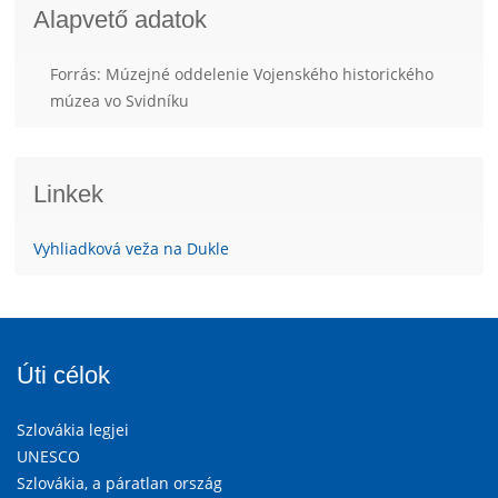
Alapvető adatok
Forrás: Múzejné oddelenie Vojenského historického
múzea vo Svidníku
Linkek
Vyhliadková veža na Dukle
Úti célok
Szlovákia legjei
UNESCO
Szlovákia, a páratlan ország