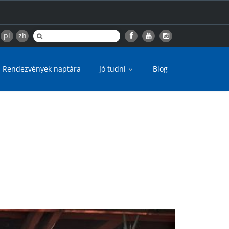
pl
zh
Rendezvények naptára
Jó tudni
Blog