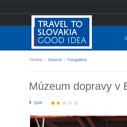
Ú
Főoldal
Ostatné
Fotogaléria
Múzeum dopravy v B
Späť