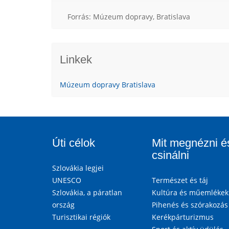
Forrás: Múzeum dopravy, Bratislava
Linkek
Múzeum dopravy Bratislava
Úti célok
Mit megnézni é
csinálni
Szlovákia legjei
UNESCO
Természet és táj
Szlovákia, a páratlan
Kultúra és műemlékek
ország
Pihenés és szórakozás
Turisztikai régiók
Kerékpárturizmus