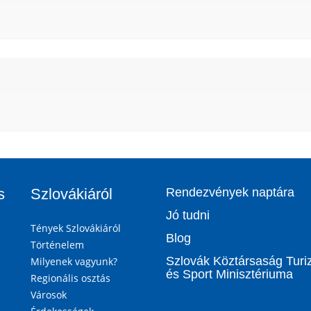
s
Szlovákiáról
Rendezvények naptára
Jó tudni
Tények Szlovákiáról
Blog
Történelem
Szlovák Köztársaság Tur
Milyenek vagyunk?
és Sport Minisztériuma
Regionális osztás
Városok