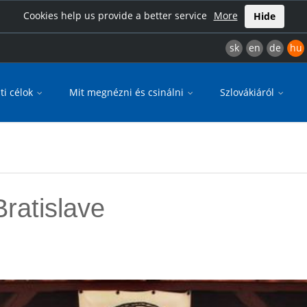
Cookies help us provide a better service
More
Hide
sk
en
de
hu
ti célok
Mit megnézni és csinálni
Szlovákiáról
ratislave