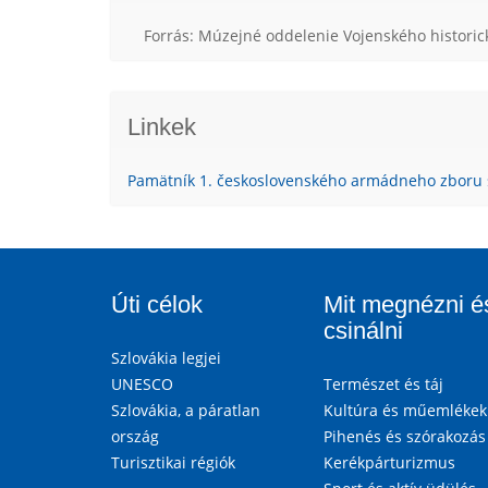
Forrás: Múzejné oddelenie Vojenského histori
Linkek
Pamätník 1. československého armádneho zboru 
Úti célok
Mit megnézni é
csinálni
Szlovákia legjei
UNESCO
Természet és táj
Szlovákia, a páratlan
Kultúra és műemlékek
ország
Pihenés és szórakozás
Turisztikai régiók
Kerékpárturizmus