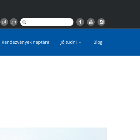
pl
zh
Rendezvények naptára
Jó tudni
Blog