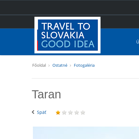
Ú
Főoldal
Ostatné
Fotogaléria
Taran
Späť