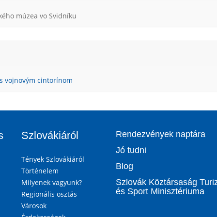
ckého múzea vo Svidníku
s vojnovým cintorínom
s
Szlovákiáról
Rendezvények naptára
Jó tudni
Tények Szlovákiáról
Blog
Történelem
Szlovák Köztársaság Tur
Milyenek vagyunk?
és Sport Minisztériuma
Regionális osztás
Városok