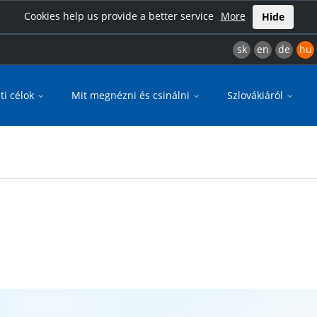
Cookies help us provide a better service
More
Hide
sk
en
de
hu
ti célok
Mit megnézni és csinálni
Szlovákiáról