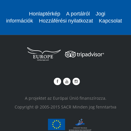
Honlaptérkép
A portálról
Jogi
információk
Hozzáférési nyilatkozat
Kapcsolat
A projektet az Európai Únió finanszírozza.
Copyright @ 2005-2015 SACR Minden jog fenntartva