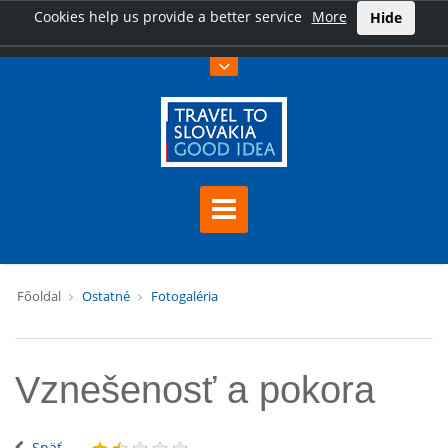
Cookies help us provide a better service
More
Hide
Főoldal
Ostatné
Fotogaléria
Vznešenosť a pokora
Späť