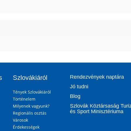
s
Szlovákiáról
Rendezvények naptára
Jó tudni
Tények Szlovákiáról
Blog
Történelem
Szlovák Köztársaság Tur
Milyenek vagyunk?
és Sport Minisztériuma
Regionális osztás
Városok
Érdekességek