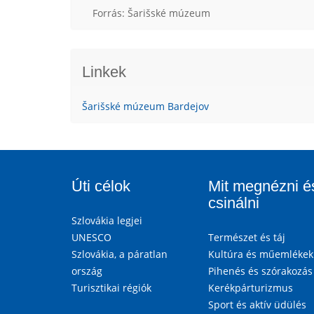
Forrás: Šarišské múzeum
Linkek
Šarišské múzeum Bardejov
Úti célok
Mit megnézni é
csinálni
Szlovákia legjei
UNESCO
Természet és táj
Szlovákia, a páratlan
Kultúra és műemlékek
ország
Pihenés és szórakozás
Turisztikai régiók
Kerékpárturizmus
Sport és aktív üdülés