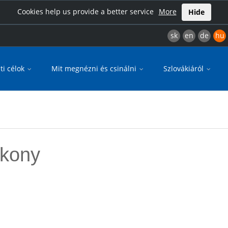
Cookies help us provide a better service
More
Hide
sk
en
de
hu
ti célok
Mit megnézni és csinálni
Szlovákiáról
ikony