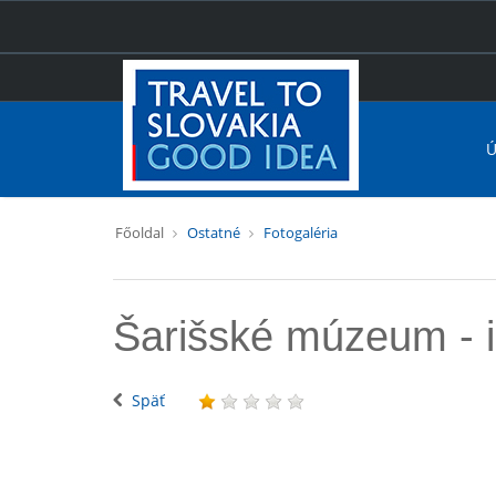
Ú
Főoldal
Ostatné
Fotogaléria
Šarišské múzeum - 
Späť