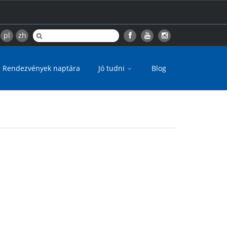
pl
zh
Rendezvények naptára
Jó tudni
Blog