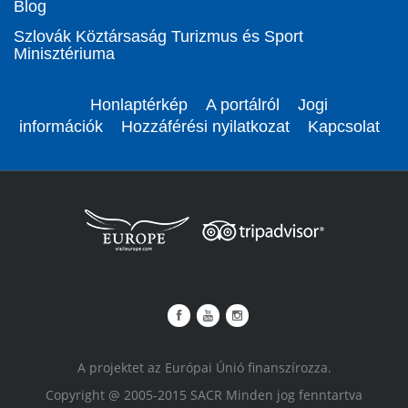
Blog
Szlovák Köztársaság Turizmus és Sport
Minisztériuma
Honlaptérkép
A portálról
Jogi
információk
Hozzáférési nyilatkozat
Kapcsolat
A projektet az Európai Únió finanszírozza.
Copyright @ 2005-2015 SACR Minden jog fenntartva