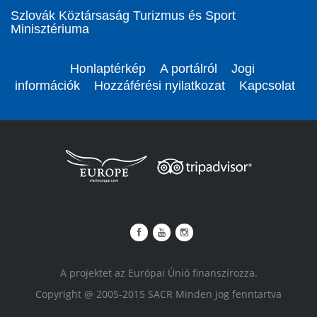
Szlovák Köztársaság Turizmus és Sport
Minisztériuma
Honlaptérkép
A portálról
Jogi
információk
Hozzáférési nyilatkozat
Kapcsolat
A projektet az Európai Únió finanszírozza.
Copyright @ 2005-2015 SACR Minden jog fenntartva