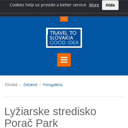
Cookies help us provide a better service
More
Hide
Főoldal
Ostatné
Fotogaléria
Lyžiarske stredisko
Porač Park