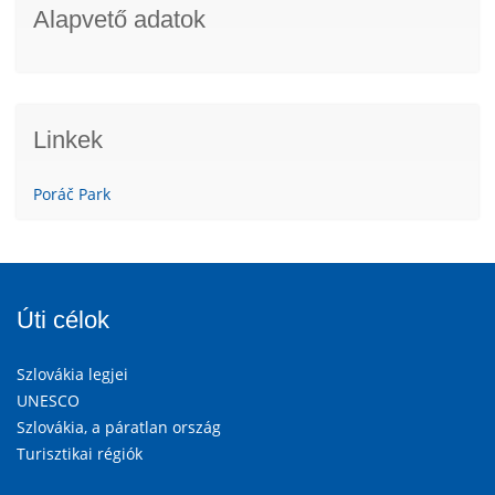
Alapvető adatok
Linkek
Poráč Park
Úti célok
Szlovákia legjei
UNESCO
Szlovákia, a páratlan ország
Turisztikai régiók