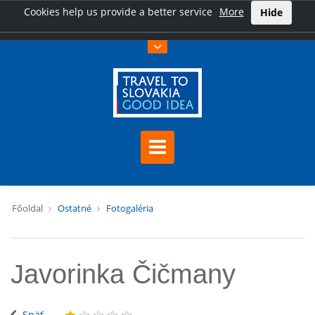
Cookies help us provide a better service
More
Hide
Főoldal
Ostatné
Fotogaléria
Javorinka Čičmany
Späť