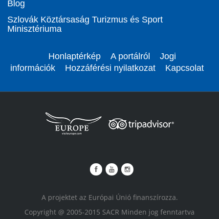
Blog
Szlovák Köztársaság Turizmus és Sport
Minisztériuma
Honlaptérkép
A portálról
Jogi
információk
Hozzáférési nyilatkozat
Kapcsolat
A projektet az Európai Únió finanszírozza.
Copyright @ 2005-2015 SACR Minden jog fenntartva