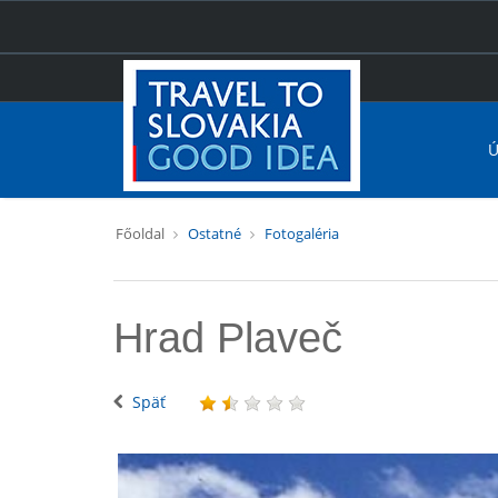
Ú
Főoldal
Ostatné
Fotogaléria
Hrad Plaveč
Späť