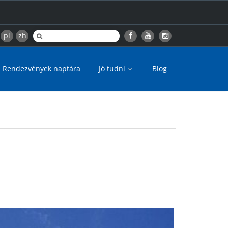
pl
zh
Rendezvények naptára
Jó tudni
Blog