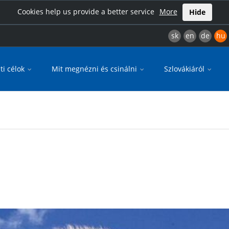
Cookies help us provide a better service
More
Hide
sk
en
de
hu
ti célok
Mit megnézni és csinálni
Szlovákiáról