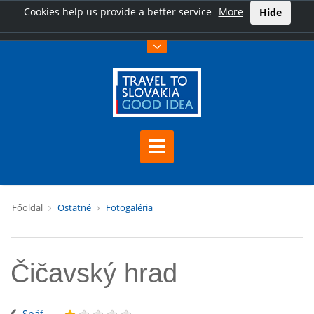
Cookies help us provide a better service
More
Hide
Főoldal
Ostatné
Fotogaléria
Čičavský hrad
Späť