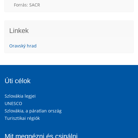
Forrás: SACR
Linkek
Oravský hrad
Úti célok
Szlovákia legjei
UNESCO
Szlovákia, a páratlan ország
Turisztikai régiók
Mit megnézni és csinálni