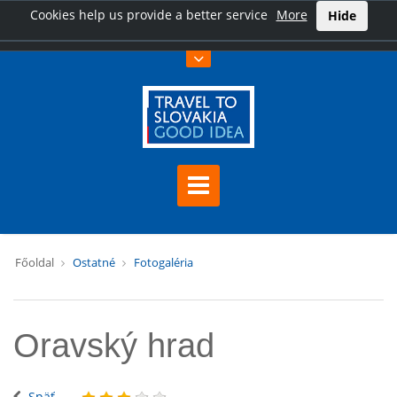
Cookies help us provide a better service
More
Hide
Főoldal
Ostatné
Fotogaléria
Oravský hrad
Späť