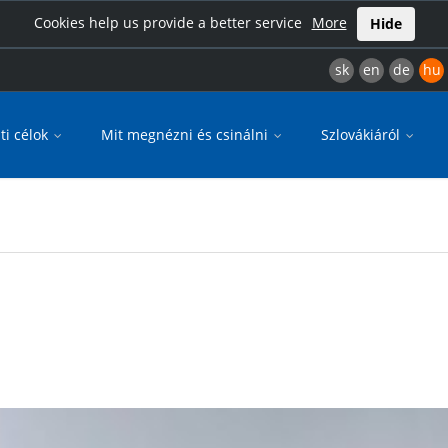
Cookies help us provide a better service
More
Hide
sk
en
de
hu
ti célok
Mit megnézni és csinálni
Szlovákiáról