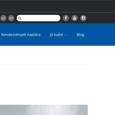
pl
zh
Rendezvények naptára
Jó tudni
Blog