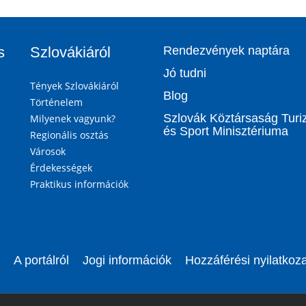
s
Szlovákiáról
Rendezvények naptára
Jó tudni
Tények Szlovákiáról
Blog
Történelem
Szlovák Köztársaság Tur
Milyenek vagyunk?
és Sport Minisztériuma
Regionális osztás
Városok
Érdekességek
Praktikus információk
A portálról
Jogi információk
Hozzáférési nyilatkoza