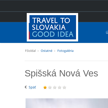
Ú
Főoldal
Ostatné
Fotogaléria
Spišská Nová Ves
Späť