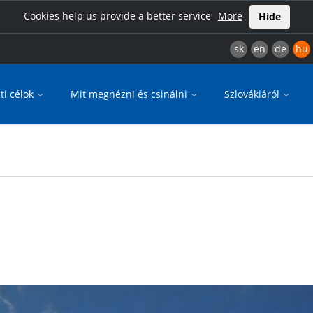
Cookies help us provide a better service
More
Hide
sk
en
de
hu
ti célok
Mit megnézni és csinálni
Szlovákiáról