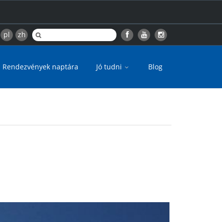
pl
zh
Rendezvények naptára
Jó tudni
Blog