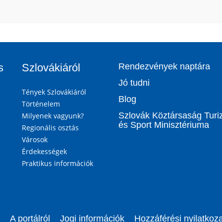
s
Szlovákiáról
Rendezvények naptára
Jó tudni
Tények Szlovákiáról
Blog
Történelem
Szlovák Köztársaság Tur
Milyenek vagyunk?
és Sport Minisztériuma
Regionális osztás
Városok
Érdekességek
Praktikus információk
A portálról
Jogi információk
Hozzáférési nyilatkoza