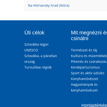
Na Nitriansky hrad (Nitra)
Úti célok
Mit megnézni é
csinálni
Szlovákia legjei
UNESCO
Természet és táj
Szlovákia, a páratlan
Kultúra és műemlékek
ország
Pihenés és szórakozás
Turisztikai régiók
Kerékpárturizmus
Sport és aktív üdülés
Konyhaművészet
Hagyományok és
konyhaművészet
Honlaptérkép