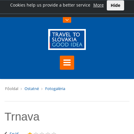
Cookies help us provide a better service
More
Hide
Főoldal
Ostatné
Fotogaléria
Trnava
Späť