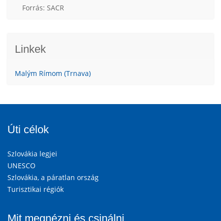
Forrás: SACR
Linkek
Malým Rímom (Trnava)
Úti célok
Szlovákia legjei
UNESCO
Szlovákia, a páratlan ország
Turisztikai régiók
Mit megnézni és csinálni