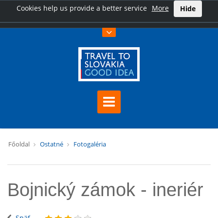
Cookies help us provide a better service
More
Hide
Főoldal
Ostatné
Fotogaléria
Bojnický zámok - ineriér
Späť