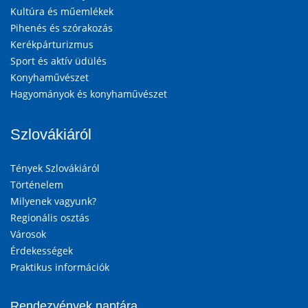
Kultúra és műemlékek
Pihenés és szórakozás
Kerékpárturizmus
Sport és aktív üdülés
Konyhaművészet
Hagyományok és konyhaművészet
Szlovákiáról
Tények Szlovákiáról
Történelem
Milyenek vagyunk?
Regionális osztás
Városok
Érdekességek
Praktikus információk
Rendezvények naptára