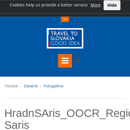
Cookies help us provide a better service
More
Hide
Főoldal
Ostatné
Fotogaléria
HradnSAris_OOCR_Regi
Saris