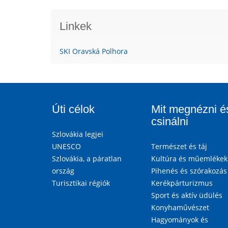
Linkek
SKI Oravská Polhora
Úti célok
Mit megnézni é
csinálni
Szlovákia legjei
UNESCO
Természet és táj
Szlovákia, a páratlan
Kultúra és műemlékek
ország
Pihenés és szórakozás
Turisztikai régiók
Kerékpárturizmus
Sport és aktív üdülés
Konyhaművészet
Hagyományok és