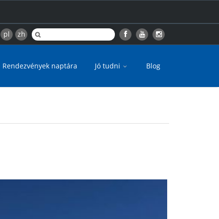
pl
zh
Rendezvények naptára
Jó tudni
Blog