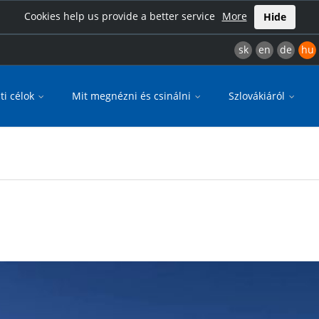
Cookies help us provide a better service
More
Hide
sk
en
de
hu
ti célok
Mit megnézni és csinálni
Szlovákiáról