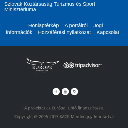
Szlovák Köztársaság Turizmus és Sport
Minisztériuma
Honlaptérkép
A portálról
Jogi
információk
Hozzáférési nyilatkozat
Kapcsolat
A projektet az Európai Únió finanszírozza.
Copyright @ 2005-2015 SACR Minden jog fenntartva