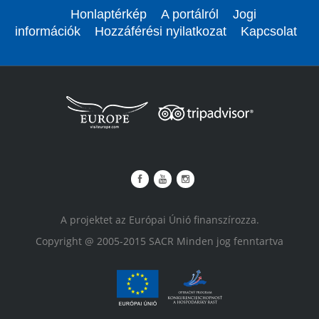
Honlaptérkép
A portálról
Jogi
információk
Hozzáférési nyilatkozat
Kapcsolat
A projektet az Európai Únió finanszírozza.
Copyright @ 2005-2015 SACR Minden jog fenntartva