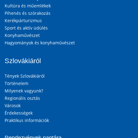
Kultúra és műemlékek
Pihenés és szórakozás
Kerékpárturizmus
Sport és aktív üdülés
Konyhaművészet
Hagyományok és konyhaművészet
Szlovákiáról
Tények Szlovákiáról
Történelem
Milyenek vagyunk?
Regionális osztás
Városok
Érdekességek
Praktikus információk
Rendezvények naptára