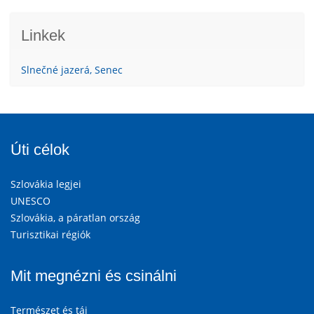
Linkek
Slnečné jazerá, Senec
Úti célok
Szlovákia legjei
UNESCO
Szlovákia, a páratlan ország
Turisztikai régiók
Mit megnézni és csinálni
Természet és táj