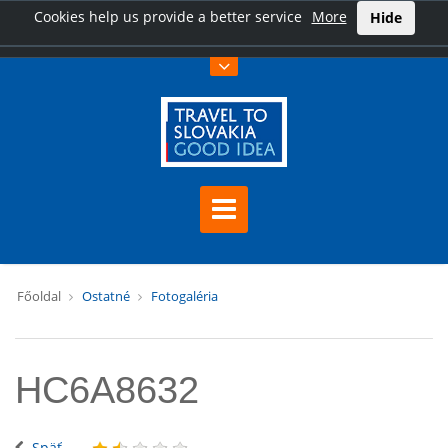
Cookies help us provide a better service
More
Hide
Főoldal
Ostatné
Fotogaléria
HC6A8632
Späť