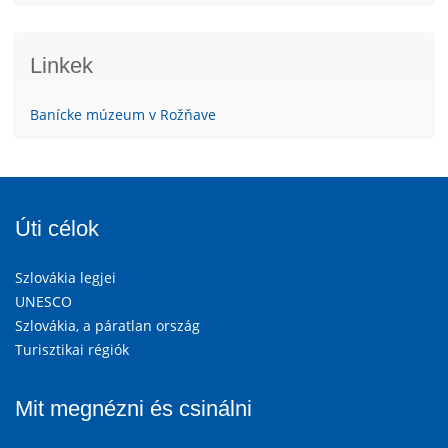
Linkek
Banícke múzeum v Rožňave
Úti célok
Szlovákia legjei
UNESCO
Szlovákia, a páratlan ország
Turisztikai régiók
Mit megnézni és csinálni