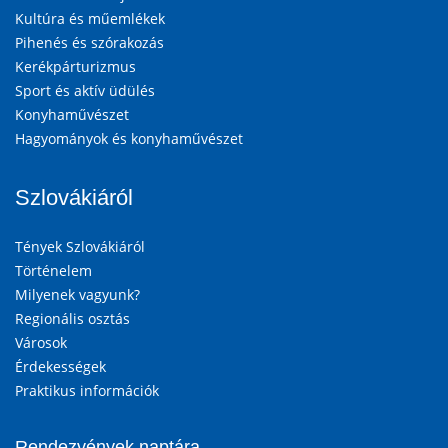
Kultúra és műemlékek
Pihenés és szórakozás
Kerékpárturizmus
Sport és aktív üdülés
Konyhaművészet
Hagyományok és konyhaművészet
Szlovákiáról
Tények Szlovákiáról
Történelem
Milyenek vagyunk?
Regionális osztás
Városok
Érdekességek
Praktikus információk
Rendezvények naptára