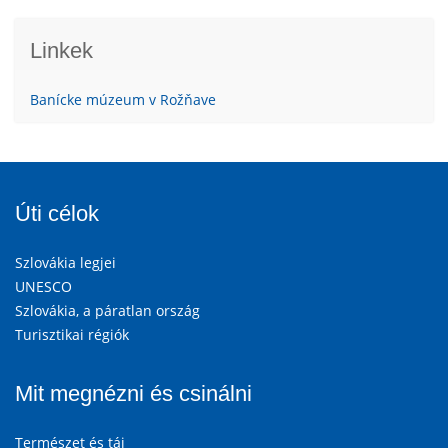
Linkek
Banícke múzeum v Rožňave
Úti célok
Szlovákia legjei
UNESCO
Szlovákia, a páratlan ország
Turisztikai régiók
Mit megnézni és csinálni
Természet és táj