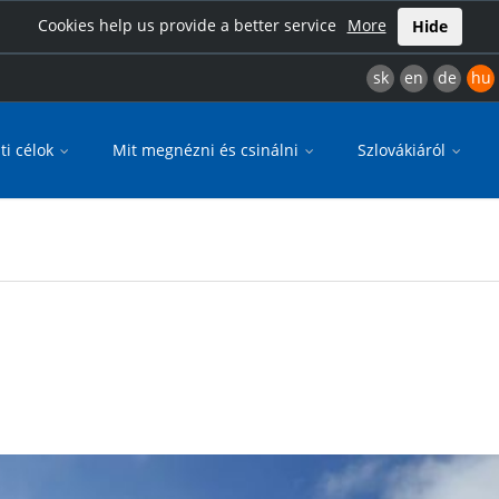
Cookies help us provide a better service
More
Hide
sk
en
de
hu
ti célok
Mit megnézni és csinálni
Szlovákiáról