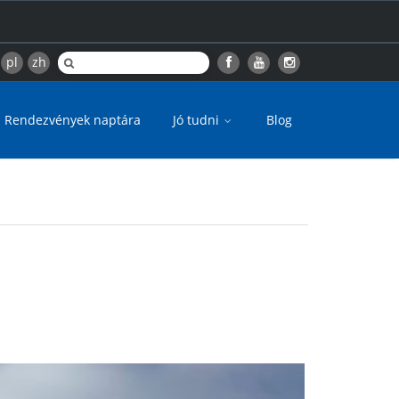
pl
zh
Rendezvények naptára
Jó tudni
Blog