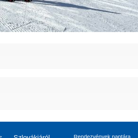
s
Szlovákiáról
Rendezvények naptára