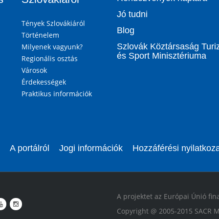
Jó tudni
Tények Szlovákiáról
Blog
Történelem
Szlovák Köztársaság Tur
Milyenek vagyunk?
és Sport Minisztériuma
Regionális osztás
Városok
Érdekességek
Praktikus információk
A portálról
Jogi információk
Hozzáférési nyilatkoza
A projektet az Európai Únió fin
Copyright @ 2005-2015 SACR M