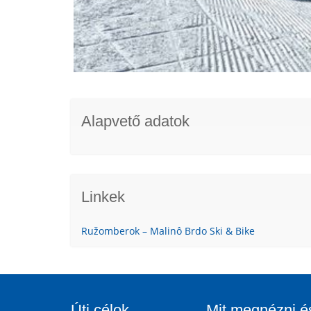
Alapvető adatok
Linkek
Ružomberok – Malinô Brdo Ski & Bike
Úti célok
Mit megnézni é