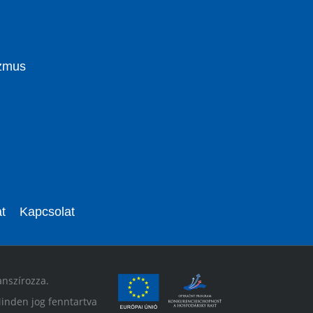
izmus
t
Kapcsolat
anszírozza.
inden jog fenntartva